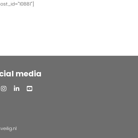
ost_id="10881"]
cial media
ilig.nl