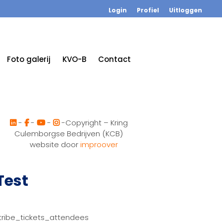
Login
Profiel
Uitloggen
Foto galerij
KVO-B
Contact
-
-
-
-Copyright – Kring
Culemborgse Bedrijven (KCB)
website door
improover
Test
tribe_tickets_attendees