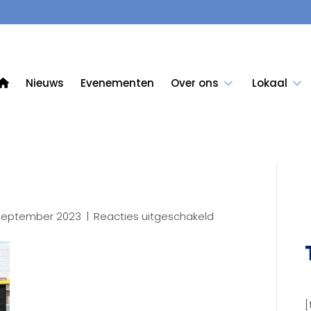
Nieuws
Evenementen
Over ons
Lokaal
voor
september 2023
|
Reacties uitgeschakeld
KCB
-5749
(13)
[