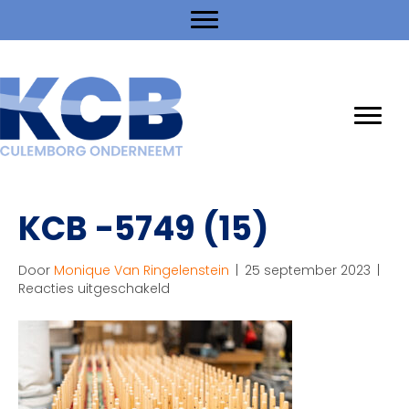
KCB -5749 (15)
Door
Monique Van Ringelenstein
|
25 september 2023
|
voor
Reacties uitgeschakeld
KCB
-5749
(15)