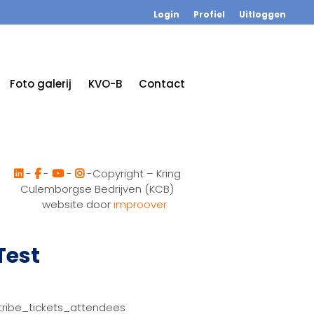
Login
Profiel
Uitloggen
Foto galerij
KVO-B
Contact
-
-
-
-Copyright – Kring
Culemborgse Bedrijven (KCB)
website door
improover
Test
tribe_tickets_attendees