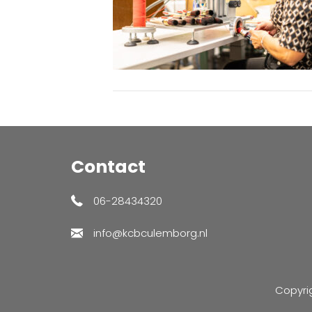
Contact
06-28434320
info@kcbculemborg.nl
Copyri