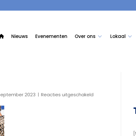
Nieuws
Evenementen
Over ons
Lokaal
voor
september 2023
|
Reacties uitgeschakeld
KCB
-5749
(24)
[