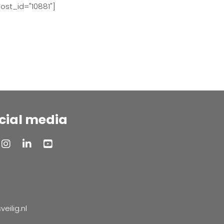
ost_id="10881"]
cial media
ilig.nl