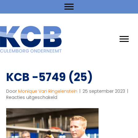
KCB -5749 (25)
Door
Monique Van Ringelenstein
|
25 september 2023
|
voor
Reacties uitgeschakeld
KCB
-5749
(25)