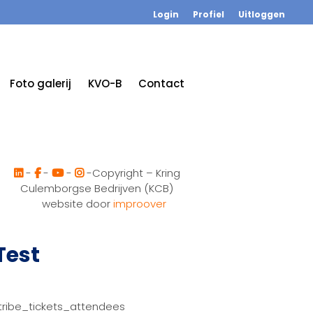
Login
Profiel
Uitloggen
Foto galerij
KVO-B
Contact
-
-
-
-Copyright – Kring
Culemborgse Bedrijven (KCB)
website door
improover
Test
tribe_tickets_attendees