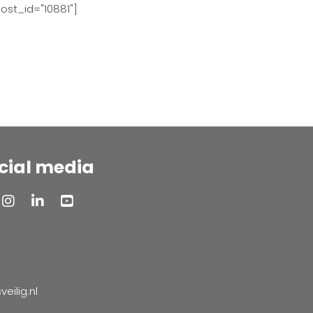
ost_id="10881"]
cial media
ilig.nl