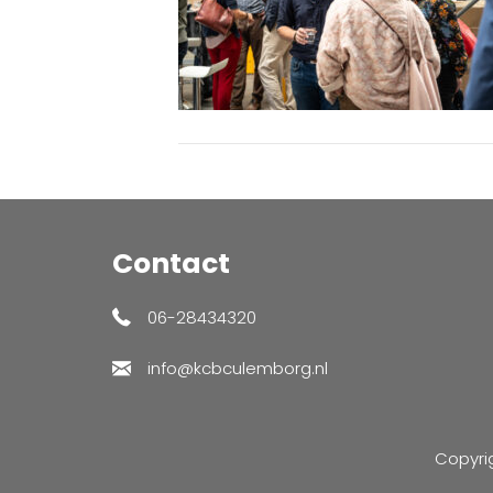
Contact
06-28434320
info@kcbculemborg.nl
Copyri