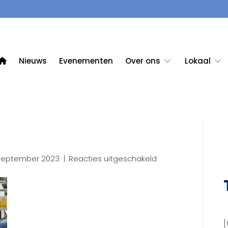
Nieuws
Evenementen
Over ons
Lokaal
voor
september 2023
|
Reacties uitgeschakeld
KCB
-5749
(3)
[