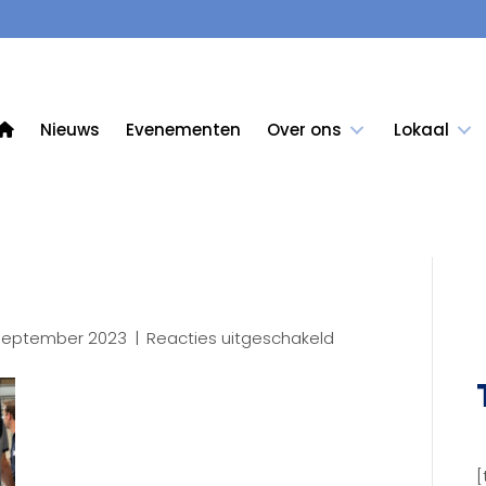
Nieuws
Evenementen
Over ons
Lokaal
voor
september 2023
|
Reacties uitgeschakeld
KCB
-5749
(7)
[