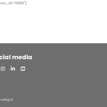
ost_id="10881"]
cial media
ilig.nl