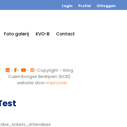
Login
Profiel
Uitloggen
Foto galerij
KVO-B
Contact
-
-
-
-Copyright – Kring
Culemborgse Bedrijven (KCB)
website door
improover
Test
tribe_tickets_attendees