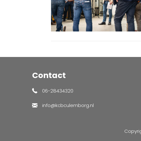
Contact
06-28434320
info@kcbculemborg.nl
Copyri