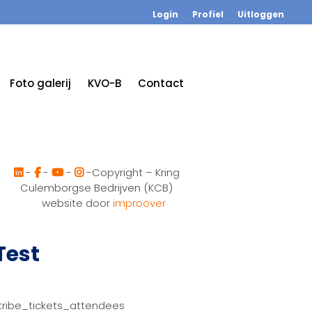
Login
Profiel
Uitloggen
Foto galerij
KVO-B
Contact
-
-
-
-Copyright – Kring
Culemborgse Bedrijven (KCB)
website door
improover
Test
tribe_tickets_attendees