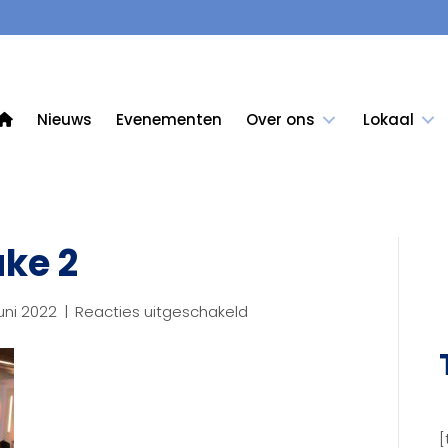
Nieuws
Evenementen
Over ons
Lokaal
uke 2
voor
uni 2022
|
Reacties uitgeschakeld
Presentatie
Bouke
2
[