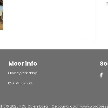
p
Meer info
So
Privacyverklaring
KVK: 40157560
ght © 2026 KCB Culemborg - Gebouwd door:
www.wordpressve