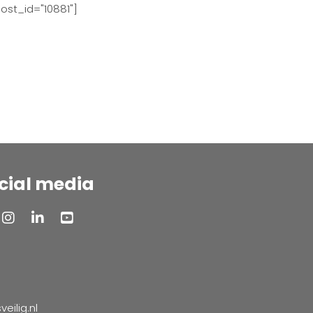
ost_id="10881"]
cial media
ilig.nl