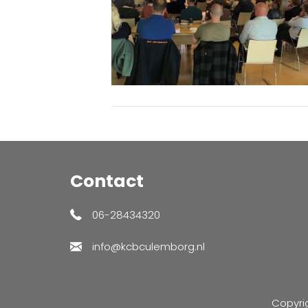
Contact
06-28434320
info@kcbculemborg.nl
Copyri