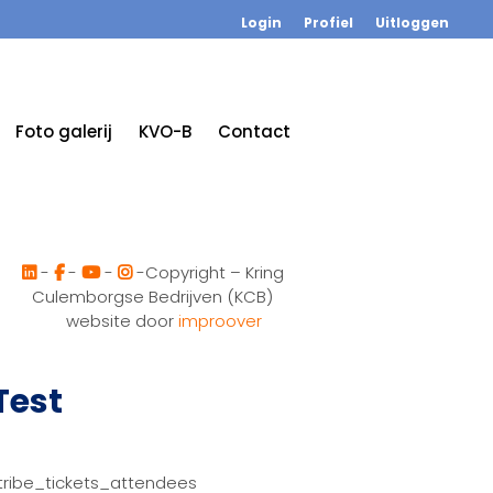
Login
Profiel
Uitloggen
Foto galerij
KVO-B
Contact
-
-
-
-Copyright – Kring
Culemborgse Bedrijven (KCB)
website door
improover
Test
tribe_tickets_attendees