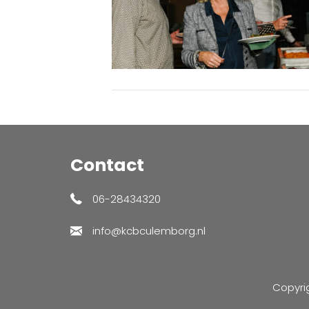
Contact
06-28434320
info@kcbculemborg.nl
Copyri