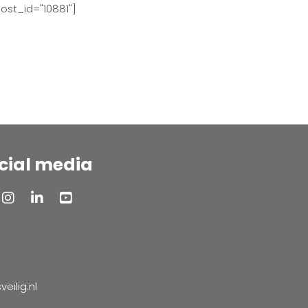
ost_id="10881"]
cial media
ilig.nl