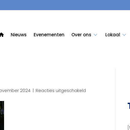
Nieuws
Evenementen
Over ons
Lokaal
voor
november 2024
|
Reacties uitgeschakeld
32LR
[