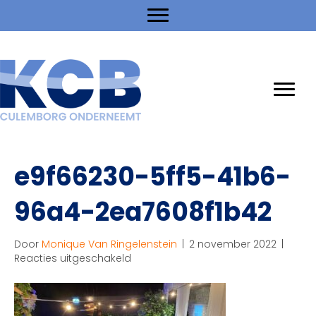
e9f66230-5ff5-41b6-
96a4-2ea7608f1b42
Door
Monique Van Ringelenstein
|
2 november 2022
|
voor
Reacties uitgeschakeld
e9f66230-
5ff5-
41b6-
96a4-