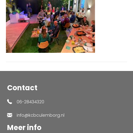
2ea7608f1b42
Contact
06-28434320
info@kcbculemborg.nl
Meer info