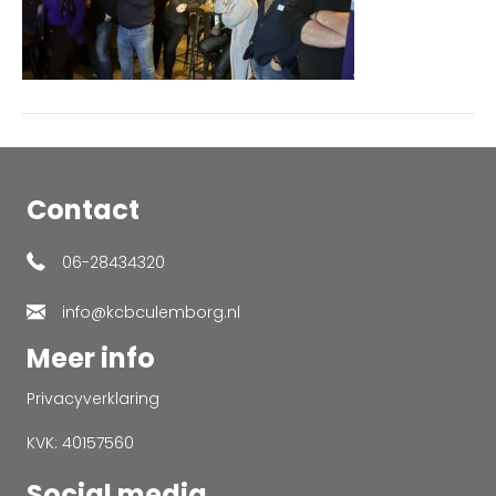
Contact
06-28434320
info@kcbculemborg.nl
Meer info
Privacyverklaring
KVK: 40157560
Social media