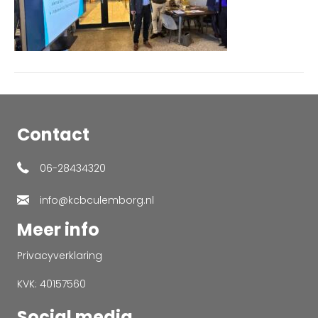
Contact
06-28434320
info@kcbculemborg.nl
Meer info
Privacyverklaring
KVK: 40157560
Social media