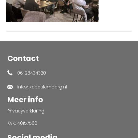
Contact
06-28434320
info@kcbculemborg.nl
Meer info
Privacyverklaring
KVK: 40157560
Social media