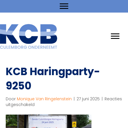
KCB Haringparty-
9250
Door
Monique Van Ringelenstein
|
27 juni 2025
|
Reacties
voor
uitgeschakeld
KCB
Haringparty-
9250