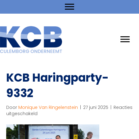
KCB Haringparty-
9332
Door
Monique Van Ringelenstein
|
27 juni 2025
|
Reacties
voor
uitgeschakeld
KCB
Haringparty-
9332