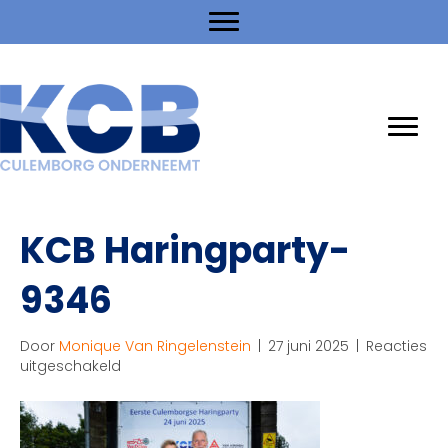
KCB Haringparty-
9346
Door
Monique Van Ringelenstein
|
27 juni 2025
|
Reacties
voor
uitgeschakeld
KCB
Haringparty-
9346