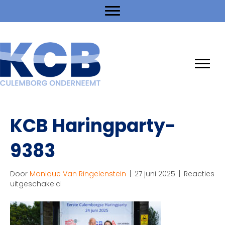
KCB Haringparty-
9383
Door
Monique Van Ringelenstein
|
27 juni 2025
|
Reacties
voor
uitgeschakeld
KCB
Haringparty-
9383