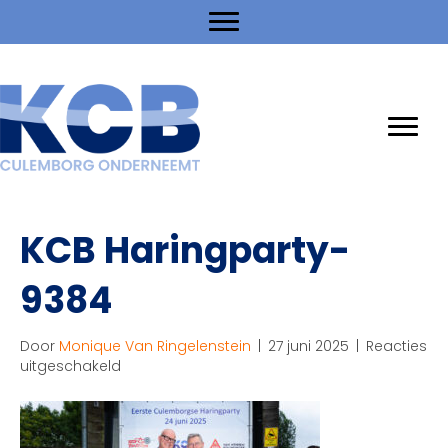
KCB Haringparty-
9384
Door
Monique Van Ringelenstein
|
27 juni 2025
|
Reacties
voor
uitgeschakeld
KCB
Haringparty-
9384