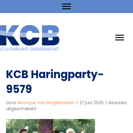
KCB Haringparty-
9579
Door
Monique Van Ringelenstein
|
27 juni 2025
|
Reacties
voor
uitgeschakeld
KCB
Haringparty-
9579