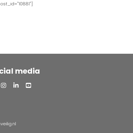
ost_id="10881"]
cial media
ilig.nl