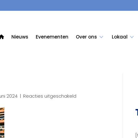
Nieuws
Evenementen
Over ons
Lokaal
voor
uni 2024
|
Reacties uitgeschakeld
18LR
[