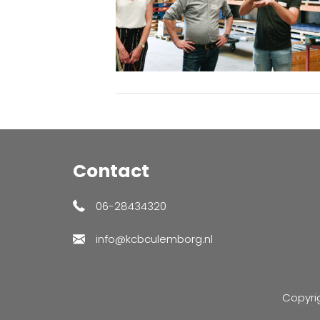
Contact
06-28434320
info@kcbculemborg.nl
Copyri