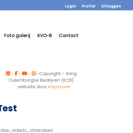
Login
Profiel
Uitloggen
Foto galerij
KVO-B
Contact
-
-
-
-Copyright – Kring
Culemborgse Bedrijven (KCB)
website door
improover
Test
tribe_tickets_attendees