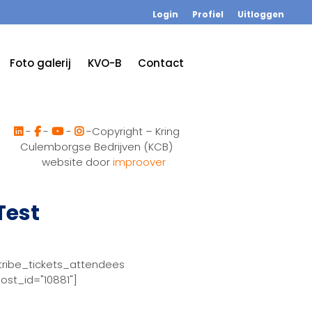
Login
Profiel
Uitloggen
Foto galerij
KVO-B
Contact
-
-
-
-Copyright – Kring
Culemborgse Bedrijven (KCB)
website door
improover
Test
tribe_tickets_attendees
ost_id="10881"]