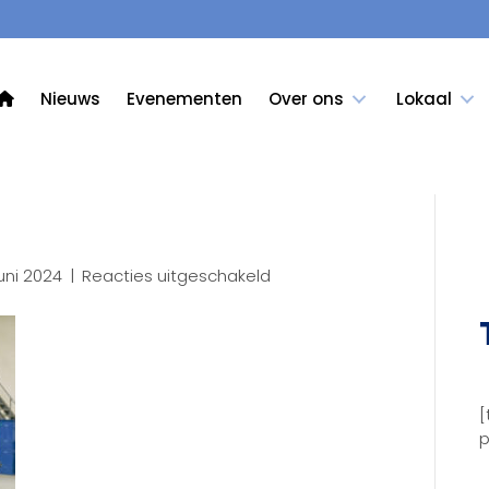
Nieuws
Evenementen
Over ons
Lokaal
voor
uni 2024
|
Reacties uitgeschakeld
29LR
[
p