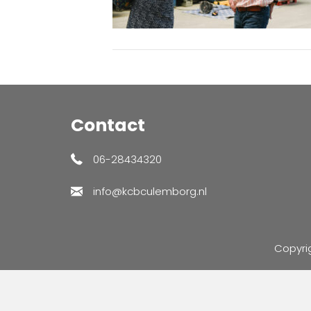
Contact
06-28434320
info@kcbculemborg.nl
Copyri