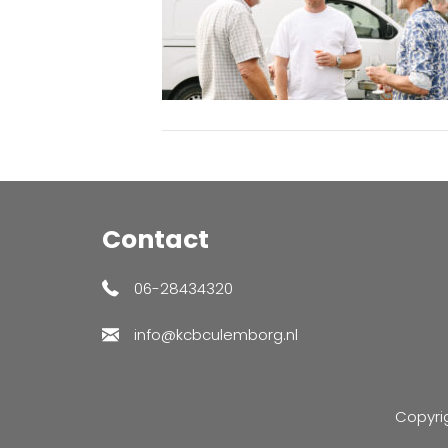
Contact
06-28434320
info@kcbculemborg.nl
Copyri