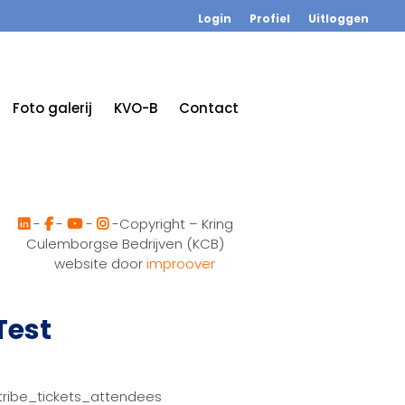
Login
Profiel
Uitloggen
Foto galerij
KVO-B
Contact
-
-
-
-Copyright – Kring
Culemborgse Bedrijven (KCB)
website door
improover
Test
tribe_tickets_attendees