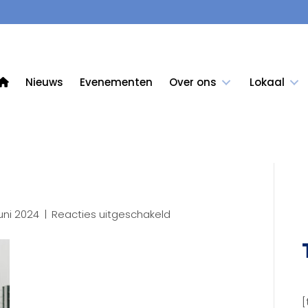
Nieuws
Evenementen
Over ons
Lokaal
voor
uni 2024
|
Reacties uitgeschakeld
44LR
[