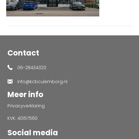
Contact
06-28434320
info@kcbculemborg.nl
Meer info
Privacyverklaring
KVK: 40157560
Social media