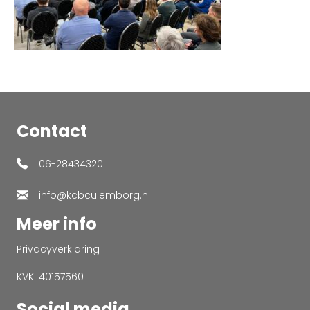
Contact
06-28434320
info@kcbculemborg.nl
Meer info
Privacyverklaring
KVK: 40157560
Social media