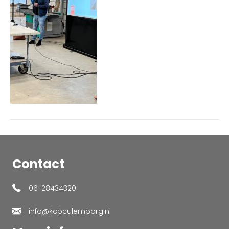
Contact
06-28434320
info@kcbculemborg.nl