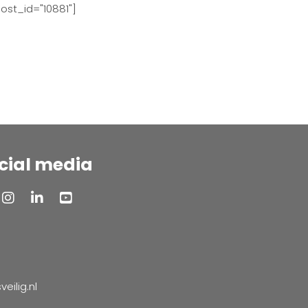
ost_id="10881"]
cial media
ilig.nl