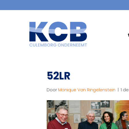
52LR
Door
Monique Van Ringelenstein
|
1 d