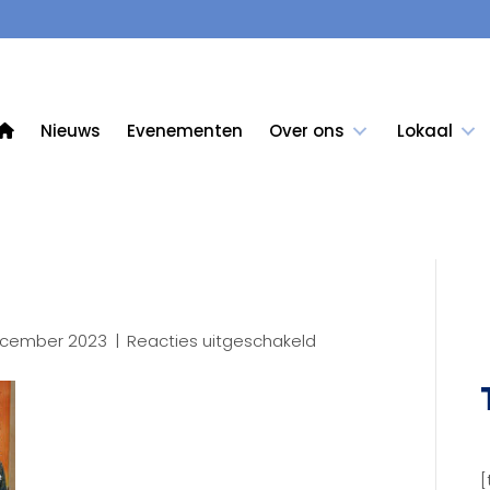
Nieuws
Evenementen
Over ons
Lokaal
voor
ecember 2023
|
Reacties uitgeschakeld
52LR
[