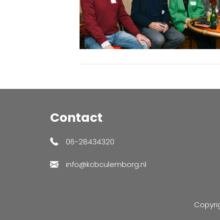
Contact
06-28434320
info@kcbculemborg.nl
Copyri