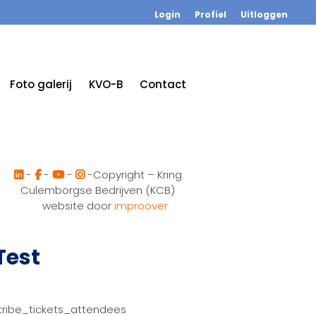
Login
Profiel
Uitloggen
Foto galerij
KVO-B
Contact
-
-
-
-Copyright – Kring
Culemborgse Bedrijven (KCB)
website door
improover
Test
tribe_tickets_attendees