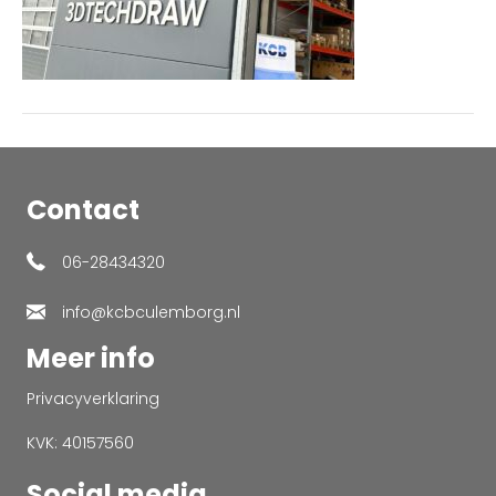
Contact
06-28434320
info@kcbculemborg.nl
Meer info
Privacyverklaring
KVK: 40157560
Social media