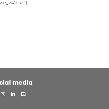
ost_id="10881"]
cial media