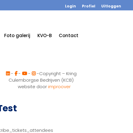
Login
Profiel
Uitloggen
Foto galerij
KVO-B
Contact
-
-
-
-Copyright – Kring
Culemborgse Bedrijven (KCB)
website door
improover
Test
tribe_tickets_attendees