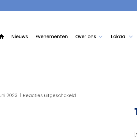
Nieuws
Evenementen
Over ons
Lokaal
voor
uni 2023
|
Reacties uitgeschakeld
3D23
[