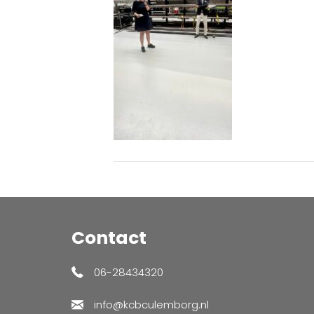
Contact
06-28434320
info@kcbculemborg.nl