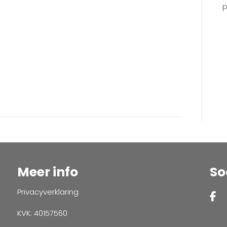
p
Meer info
So
Privacyverklaring
KVK: 40157560