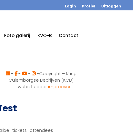
Login
Profiel
Uitloggen
Foto galerij
KVO-B
Contact
-
-
-
-Copyright – Kring
Culemborgse Bedrijven (KCB)
website door
improover
Test
tribe_tickets_attendees