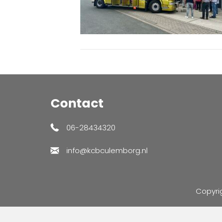
Contact
06-28434320
info@kcbculemborg.nl
Copyri