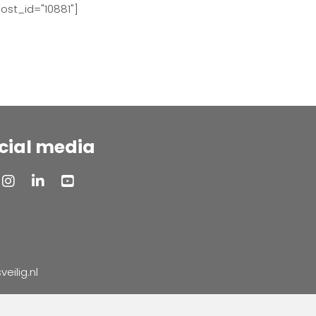
ost_id="10881"]
cial media
ilig.nl