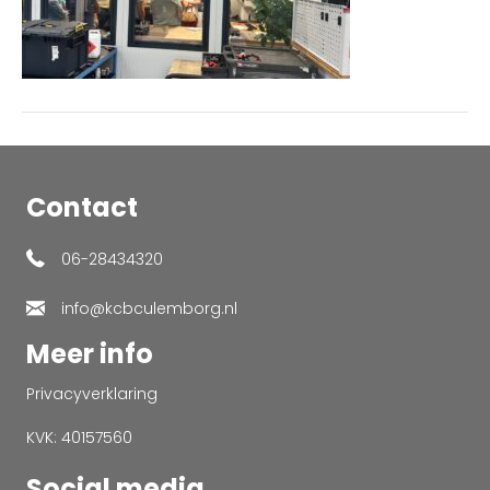
Contact
06-28434320
info@kcbculemborg.nl
Meer info
Privacyverklaring
KVK: 40157560
Social media