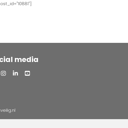
ost_id="10881"]
cial media
ilig.nl