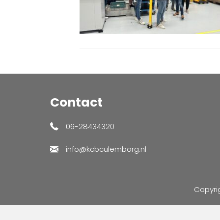
Contact
06-28434320
info@kcbculemborg.nl
Copyri