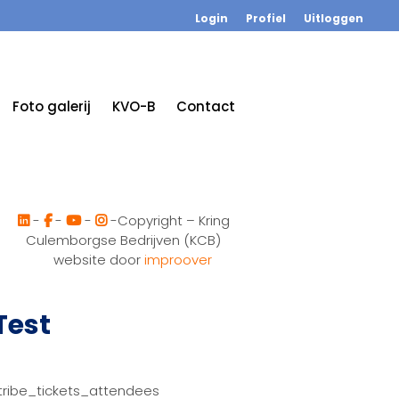
Login
Profiel
Uitloggen
Foto galerij
KVO-B
Contact
-
-
-
-Copyright – Kring
Culemborgse Bedrijven (KCB)
website door
improover
Test
tribe_tickets_attendees