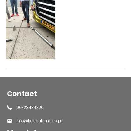
Contact
06-28434320
info@kcbculemborg.nl