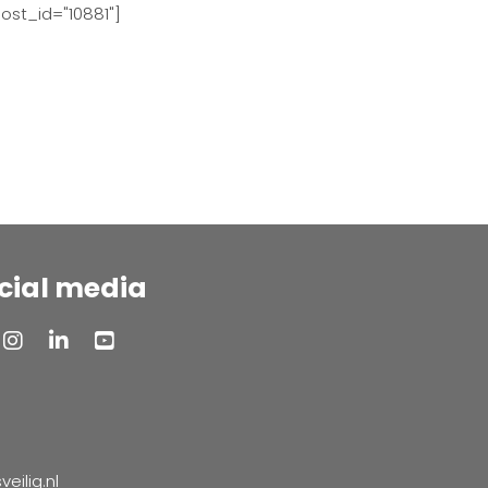
ost_id="10881"]
cial media
ilig.nl