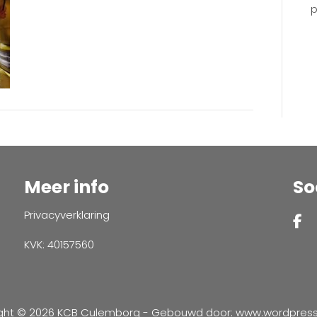
p
Meer info
So
Privacyverklaring
KVK: 40157560
ght © 2026 KCB Culemborg - Gebouwd door:
www.wordpressve