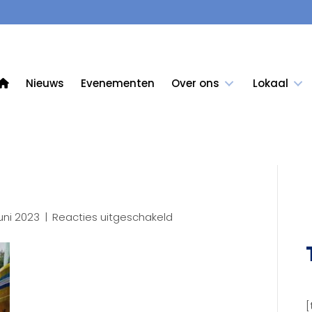
Nieuws
Evenementen
Over ons
Lokaal
voor
uni 2023
|
Reacties uitgeschakeld
3D50
(22)
[