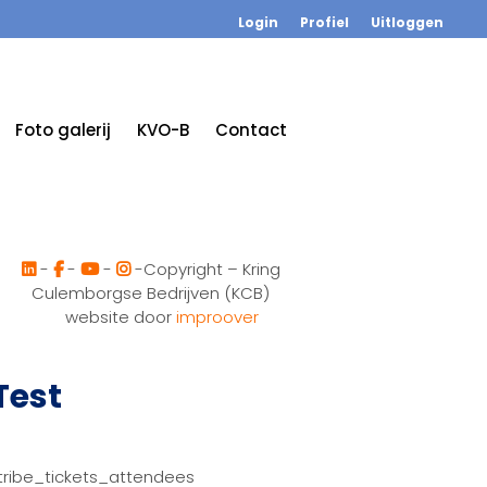
Login
Profiel
Uitloggen
Foto galerij
KVO-B
Contact
-
-
-
-Copyright – Kring
Culemborgse Bedrijven (KCB)
website door
improover
Test
tribe_tickets_attendees