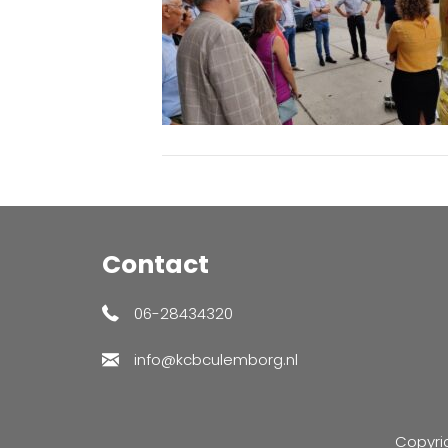
Contact
06-28434320
info@kcbculemborg.nl
Copyri