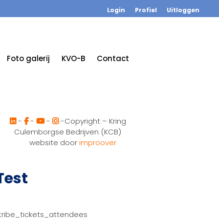
Login
Profiel
Uitloggen
Foto galerij
KVO-B
Contact
-
-
-
-Copyright – Kring
Culemborgse Bedrijven (KCB)
website door
improover
Test
tribe_tickets_attendees