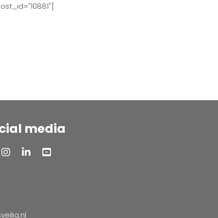
ost_id="10881"]
cial media
ilig.nl