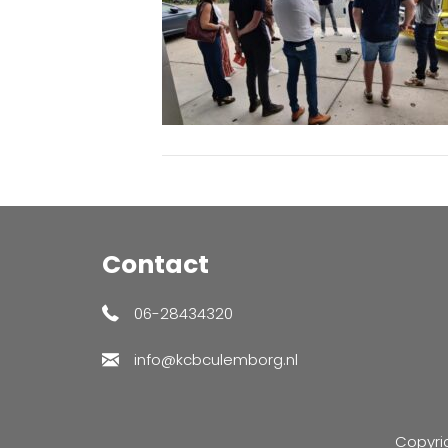
Contact
06-28434320
info@kcbculemborg.nl
Copyri