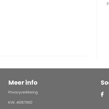
p
Meer info
So
Privacyverklaring
KVK: 40157560