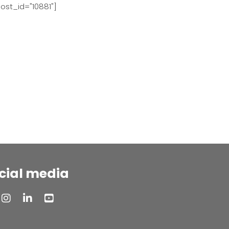
ost_id="10881"]
cial media