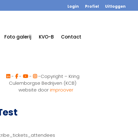
Login
Profiel
Uitloggen
Foto galerij
KVO-B
Contact
-
-
-
-Copyright – Kring
Culemborgse Bedrijven (KCB)
website door
improover
Test
tribe_tickets_attendees