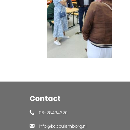
Contact
06-28434320
info@kcbculemborg.nl