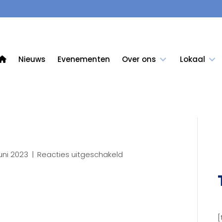
Nieuws
Evenementen
Over ons
Lokaal
voor
uni 2023
|
Reacties uitgeschakeld
3D50
(68)
[