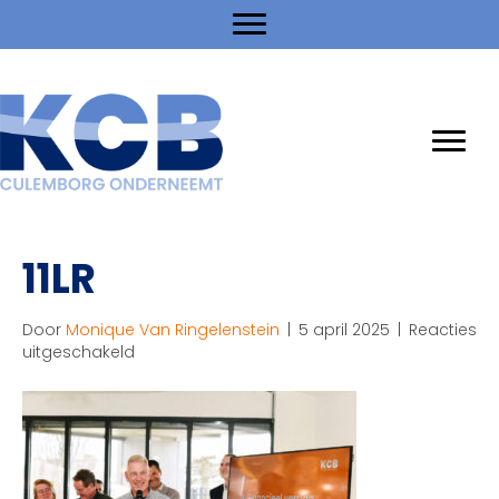
11LR
Door
Monique Van Ringelenstein
|
5 april 2025
|
Reacties
voor
uitgeschakeld
11LR