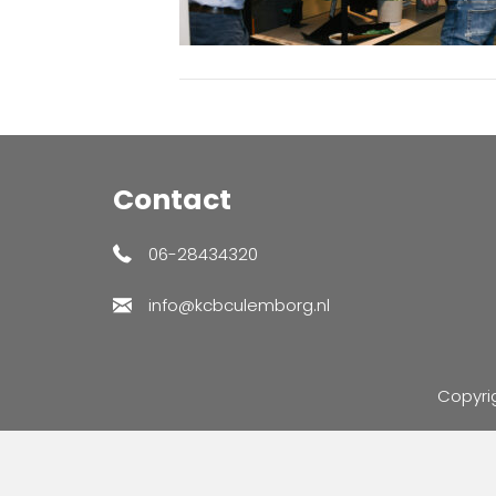
Contact
06-28434320
info@kcbculemborg.nl
Copyri