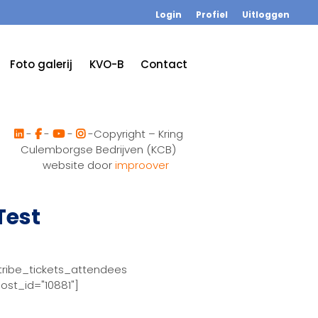
Login
Profiel
Uitloggen
Foto galerij
KVO-B
Contact
-
-
-
-Copyright – Kring
Culemborgse Bedrijven (KCB)
website door
improover
Test
tribe_tickets_attendees
ost_id="10881"]