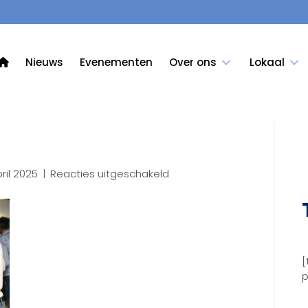
Nieuws
Evenementen
Over ons
Lokaal
voor
ril 2025
|
Reacties uitgeschakeld
46LR
[
p