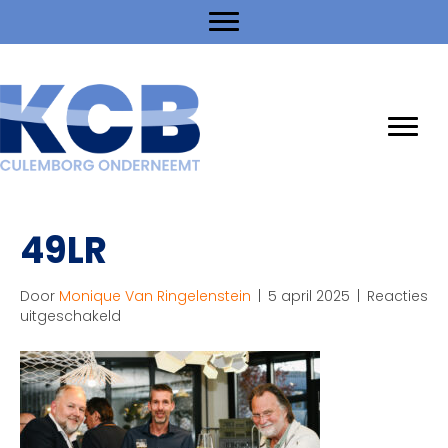
49LR
Door
Monique Van Ringelenstein
|
5 april 2025
|
Reacties
voor
uitgeschakeld
49LR