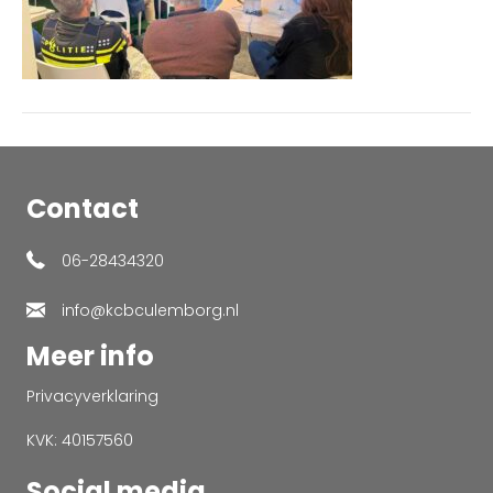
Contact
06-28434320
info@kcbculemborg.nl
Meer info
Privacyverklaring
KVK: 40157560
Social media