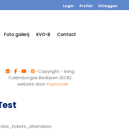
Login
Profiel
Uitloggen
Foto galerij
KVO-B
Contact
-
-
-
-Copyright – Kring
Culemborgse Bedrijven (KCB)
website door
improover
Test
tribe_tickets_attendees