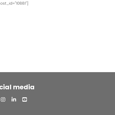
ost_id="10881"]
cial media