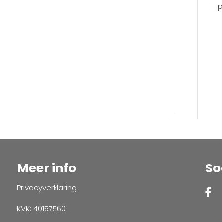
p
Meer info
So
Privacyverklaring
KVK: 40157560