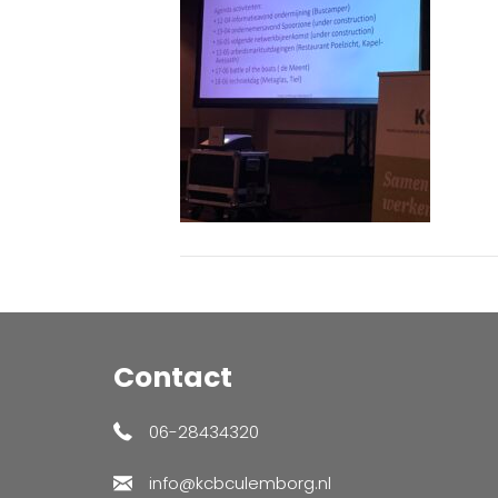
Contact
06-28434320
info@kcbculemborg.nl