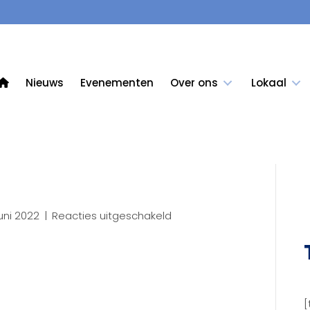
Nieuws
Evenementen
Over ons
Lokaal
voor
uni 2022
|
Reacties uitgeschakeld
IMG_8363
[