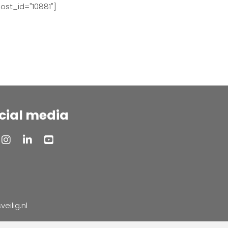
ost_id="10881"]
cial media
ilig.nl