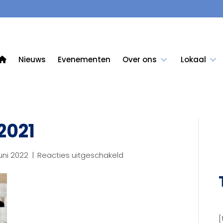
Nieuws
Evenementen
Over ons
Lokaal
2021
voor
uni 2022
|
Reacties uitgeschakeld
ALV
–
31
maart
2021
[