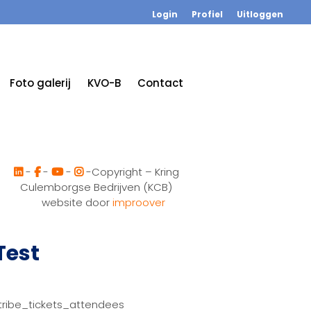
Login
Profiel
Uitloggen
Foto galerij
KVO-B
Contact
-
-
-
-Copyright – Kring
Culemborgse Bedrijven (KCB)
website door
improover
Test
tribe_tickets_attendees