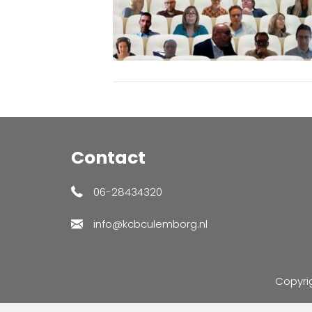
Contact
06-28434320
info@kcbculemborg.nl
Copyri