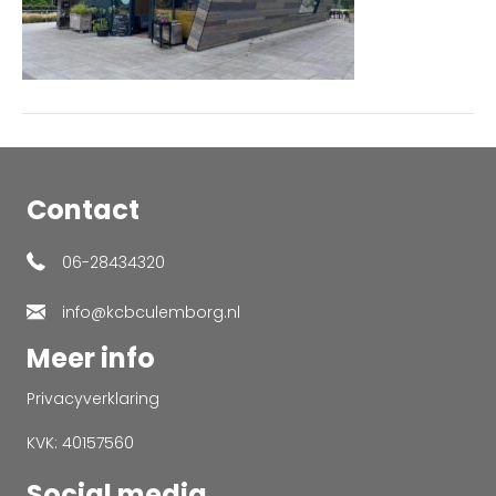
Contact
06-28434320
info@kcbculemborg.nl
Meer info
Privacyverklaring
KVK: 40157560
Social media