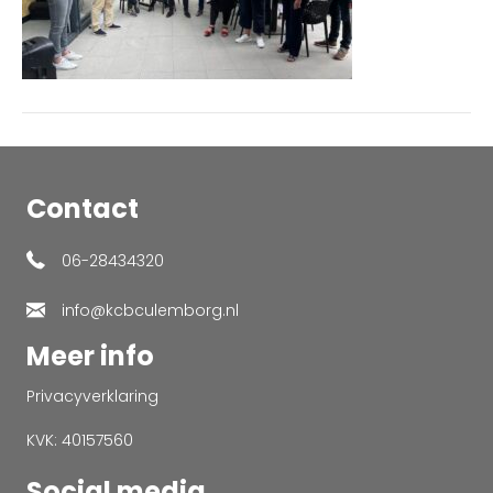
Contact
06-28434320
info@kcbculemborg.nl
Meer info
Privacyverklaring
KVK: 40157560
Social media