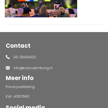
Contact
06-28434320
info@kcbculemborg.nl
Meer info
Privacyverklaring
KVK: 40157560
Social media