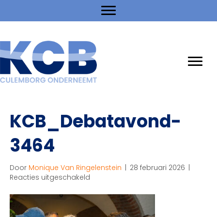
KCB_Debatavond-
3464
Door
Monique Van Ringelenstein
|
28 februari 2026
|
voor
Reacties uitgeschakeld
KCB_Debatavond-
3464