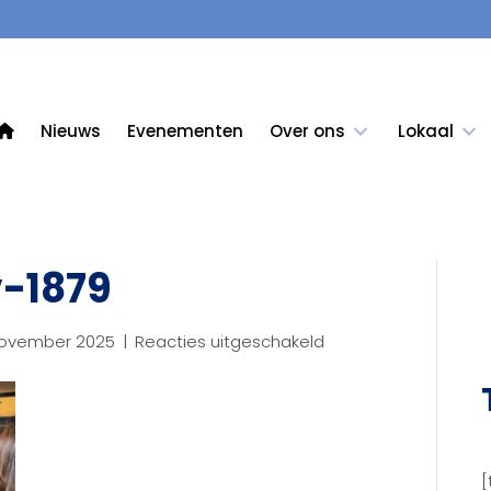
Nieuws
Evenementen
Over ons
Lokaal
-1879
voor
november 2025
|
Reacties uitgeschakeld
KCB_2025_nov-
1879
[