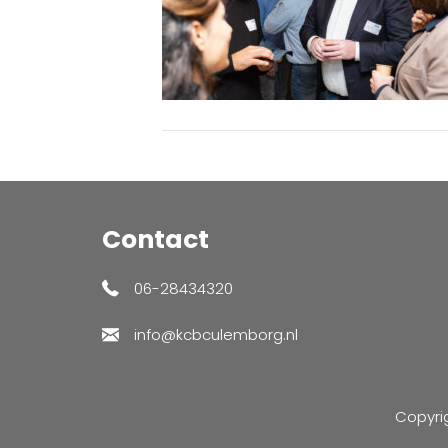
Contact
06-28434320
info@kcbculemborg.nl
Copyri