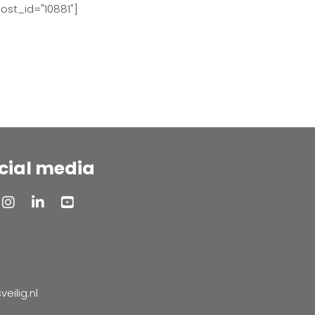
ost_id="10881"]
cial media
ilig.nl