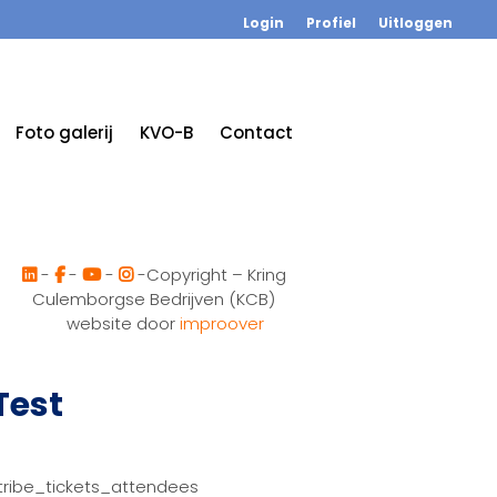
Login
Profiel
Uitloggen
Foto galerij
KVO-B
Contact
-
-
-
-Copyright – Kring
Culemborgse Bedrijven (KCB)
website door
improover
Test
tribe_tickets_attendees