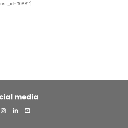
ost_id="10881"]
cial media