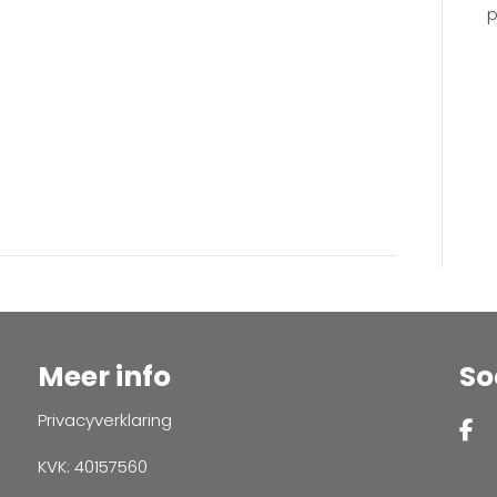
p
Meer info
So
Privacyverklaring
KVK: 40157560