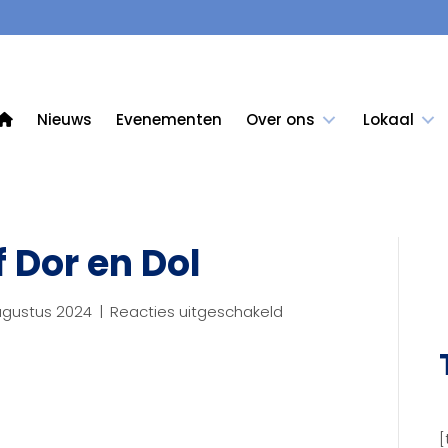
Nieuws
Evenementen
Over ons
Lokaal
f Dor en Dol
voor
ugustus 2024
|
Reacties uitgeschakeld
definitieve
brief
Dor
en
Dol
[