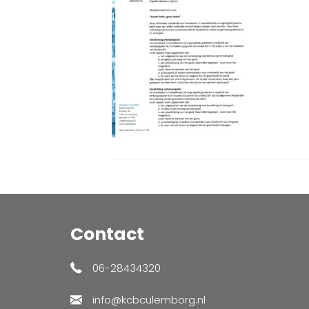
Contact
06-28434320
info@kcbculemborg.nl