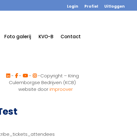
Login
Profiel
Uitloggen
Foto galerij
KVO-B
Contact
-
-
-
-Copyright – Kring
Culemborgse Bedrijven (KCB)
website door
improover
Test
tribe_tickets_attendees