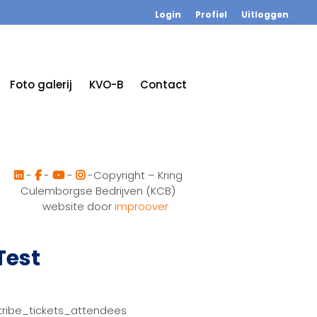
Login
Profiel
Uitloggen
Foto galerij
KVO-B
Contact
-
-
-
-Copyright – Kring
Culemborgse Bedrijven (KCB)
website door
improover
Test
tribe_tickets_attendees