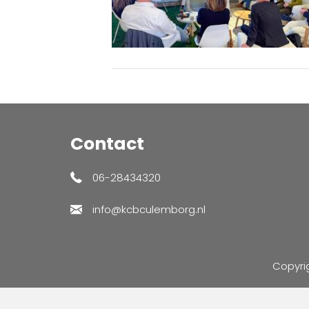
Contact
06-28434320
info@kcbculemborg.nl
Copyri