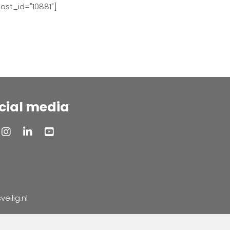
ost_id="10881"]
cial media
ilig.nl