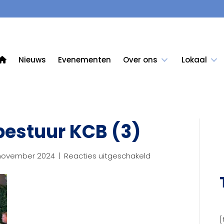
Nieuws
Evenementen
Over ons
Lokaal
estuur KCB (3)
voor
november 2024
|
Reacties uitgeschakeld
2024-
11
BenW-
bestuur
KCB
[
(3)