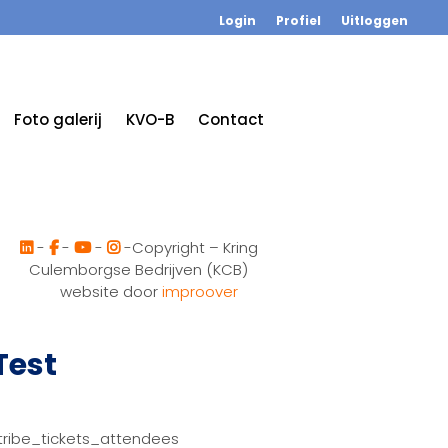
Login
Profiel
Uitloggen
Foto galerij
KVO-B
Contact
-
-
-
-Copyright – Kring
Culemborgse Bedrijven (KCB)
website door
improover
Test
tribe_tickets_attendees