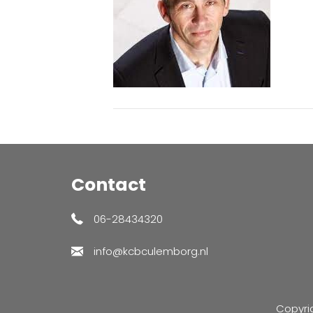
Contact
06-28434320
info@kcbculemborg.nl
Copyri