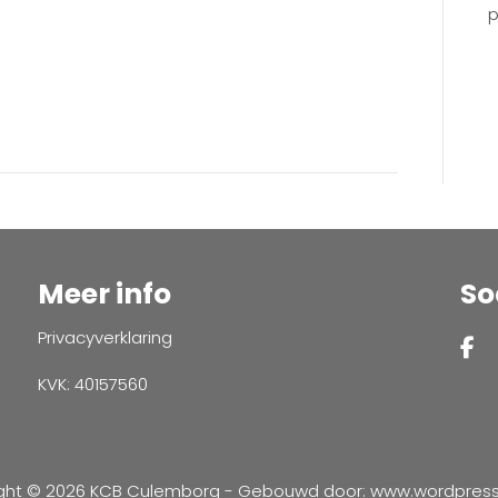
p
Meer info
So
Privacyverklaring
KVK: 40157560
ght © 2026 KCB Culemborg - Gebouwd door:
www.wordpressve