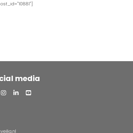
ost_id="10881"]
cial media
ilig.nl