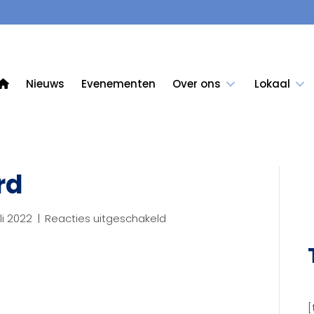
Nieuws
Evenementen
Over ons
Lokaal
rd
voor
uli 2022
|
Reacties uitgeschakeld
Hubrien
Meijaard
[