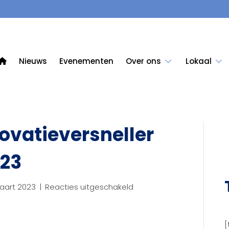
Nieuws
Evenementen
Over ons
Lokaal
ovatieversneller
023
voor
aart 2023
|
Reacties uitgeschakeld
Uitnodiging
Innovatieversneller
Rivierenland
[