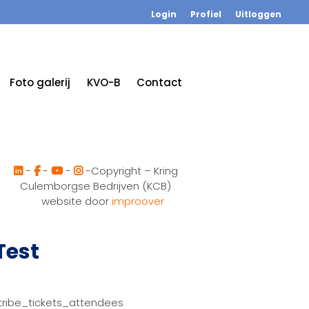
Login
Profiel
Uitloggen
Foto galerij
KVO-B
Contact
-
-
-
-Copyright – Kring
Culemborgse Bedrijven (KCB)
website door
improover
Test
tribe_tickets_attendees