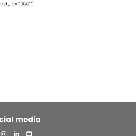
ost_id="10881"]
cial media