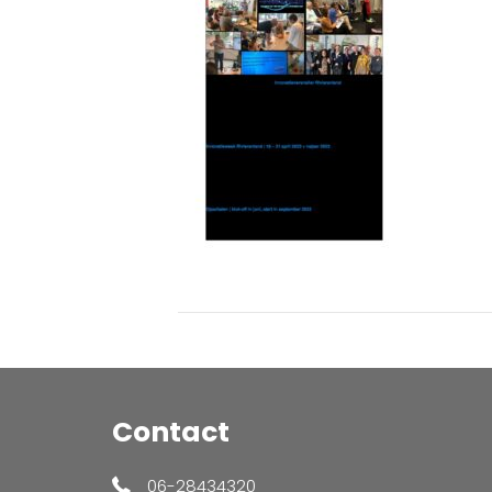
Contact
06-28434320