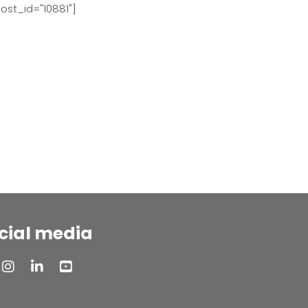
ost_id="10881"]
cial media