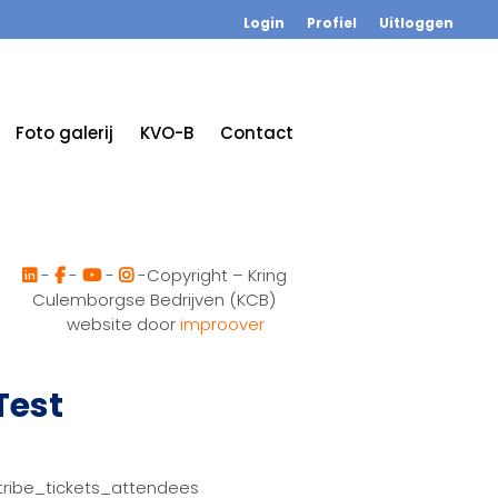
Login
Profiel
Uitloggen
Foto galerij
KVO-B
Contact
-
-
-
-Copyright – Kring
Culemborgse Bedrijven (KCB)
website door
improover
Test
tribe_tickets_attendees