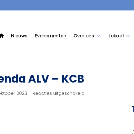
Nieuws
Evenementen
Over ons
Lokaal
enda ALV – KCB
voor
oktober 2023
|
Reacties uitgeschakeld
2020-
0217
–
Agenda
ALV
[
–