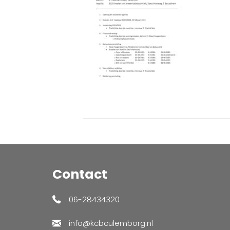
Contact
06-28434320
info@kcbculemborg.nl