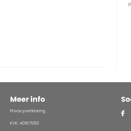
p
KCB
Meer info
So
Privacyverklaring
KVK: 40157560